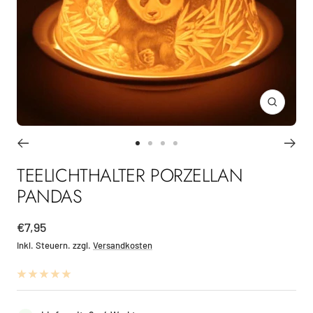
Zoom
Zur
Zur
Zur
Zur
Slide
Slide
Slide
Slide
TEELICHTHALTER PORZELLAN
1
2
3
4
PANDAS
gehen
gehen
gehen
gehen
Angebotspreis
€7,95
Inkl. Steuern. zzgl.
Versandkosten