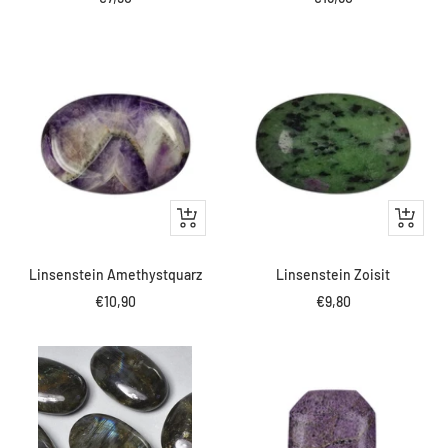
IN
IN
DEN
DEN
WARENKORB
WARENK
Linsenstein Amethystquarz
Linsenstein Zoisit
Angebotspreis
Angebotspreis
€10,90
€9,80