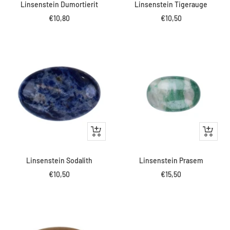
Linsenstein Dumortierit
Linsenstein Tigerauge
Angebotspreis
Angebotspreis
€10,80
€10,50
IN
IN
DEN
DEN
WARENKORB
WARENK
Linsenstein Sodalith
Linsenstein Prasem
Angebotspreis
Angebotspreis
€10,50
€15,50