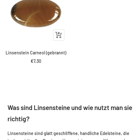
IN
DEN
WARENKORB
Linsenstein Carneol (gebrannt)
Angebotspreis
€7,30
Was sind Linsensteine und wie nutzt man sie
richtig?
Linsensteine sind glatt geschliffene, handliche Edelsteine, die