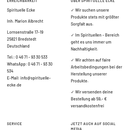
ERREICHBARKEIT
ÜBER SPIRITUELLE ECKE
Spirituelle Ecke
✓ Wir suchen unsere
Produkte stets mit größter
Inh. Marion Albrecht
Sorgfalt aus.
Lornsenstraße 17-19
✓ Im Spirituellen - Bereich
25821 Bredstedt
geht es uns immer um
Deutschland
Nachhaltigkeit.
Tel.: 0 46 71 - 93 30 533
✓ Wir achten auf faire
WhatsApp: 0 46 71 - 93 30
Arbeitsbedingungen bei der
534
Herstellung unserer
E-Mail: info@spirituelle-
Produkte.
ecke.de
✓ Wir versenden deine
Bestellung ab 59,- €
versandkostenfrei
SERVICE
JETZT AUCH AUF SOCIAL
MEDIA