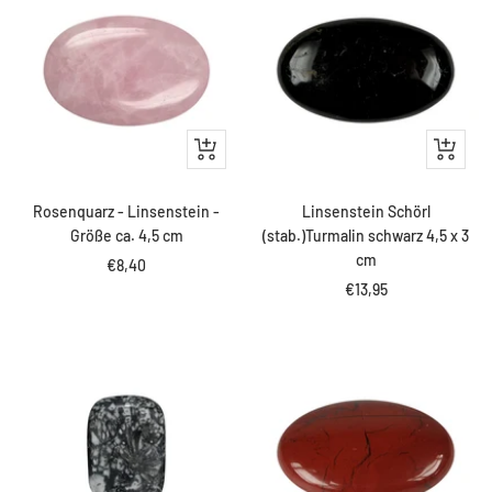
IN
IN
DEN
DEN
WARENKORB
WARENK
Rosenquarz - Linsenstein -
Linsenstein Schörl
Größe ca. 4,5 cm
(stab.)Turmalin schwarz 4,5 x 3
cm
Angebotspreis
€8,40
Angebotspreis
€13,95