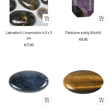
IN
IN
DEN
DEN
WARENKORB
WARENK
Labradorit Linsenstein 4,5 x 3
Flatstone eckig Stichtit
cm
Angebotspreis
€8,95
Angebotspreis
€17,90
IN
IN
DEN
DEN
WARENKORB
WARENK