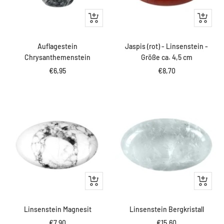
IN
IN
DEN
DEN
WARENKORB
WARENK
Auflagestein
Jaspis (rot) - Linsenstein -
Chrysanthemenstein
Größe ca. 4,5 cm
Angebotspreis
Angebotspreis
€6,95
€8,70
IN
IN
DEN
DEN
WARENKORB
WARENK
Linsenstein Magnesit
Linsenstein Bergkristall
Angebotspreis
Angebotspreis
€7,90
€15,60